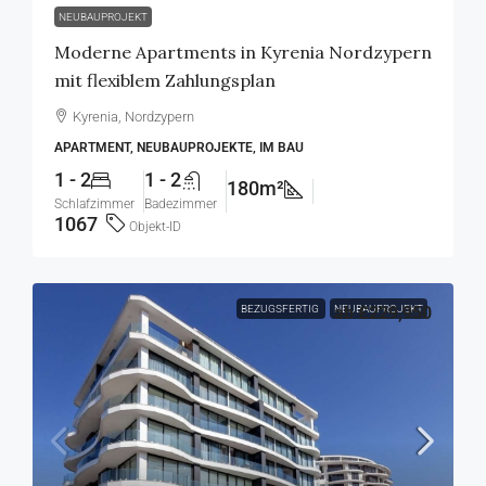
NEUBAUPROJEKT
Moderne Apartments in Kyrenia Nordzypern
mit flexiblem Zahlungsplan
Kyrenia, Nordzypern
APARTMENT, NEUBAUPROJEKTE, IM BAU
1 - 2
1 - 2
180m²
Schlafzimmer
Badezimmer
1067
Objekt-ID
BEZUGSFERTIG
NEUBAUPROJEKT
ab
£229,950