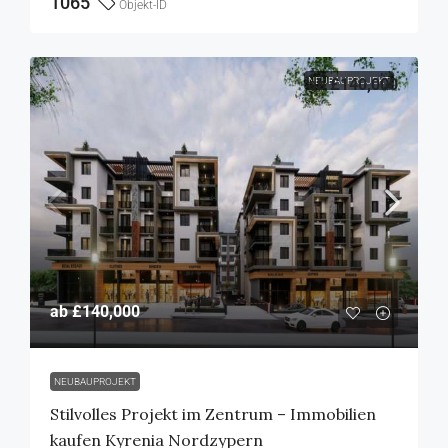
1065
Objekt-ID
NEUBAUPROJEKT
ab
£140,000
ab
£140,000
NEUBAUPROJEKT
Stilvolles Projekt im Zentrum – Immobilien
kaufen Kyrenia Nordzypern