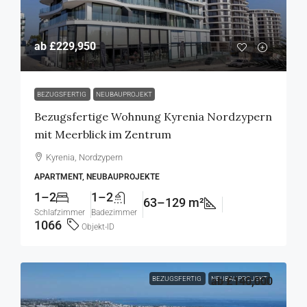
ab
£229,950
BEZUGSFERTIG
NEUBAUPROJEKT
Bezugsfertige Wohnung Kyrenia Nordzypern
mit Meerblick im Zentrum
Kyrenia, Nordzypern
APARTMENT, NEUBAUPROJEKTE
1–2
1–2
63–129 m²
Schlafzimmer
Badezimmer
1066
Objekt-ID
BEZUGSFERTIG
NEUBAUPROJEKT
ab
£140,000