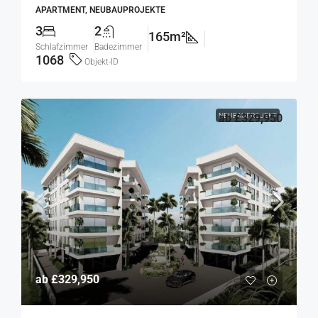
APARTMENT, NEUBAUPROJEKTE
3
2
165m²
Schlafzimmer
Badezimmer
1068
Objekt-ID
NEUBAUPROJEKT
ab
£329,950
ab
£329,950