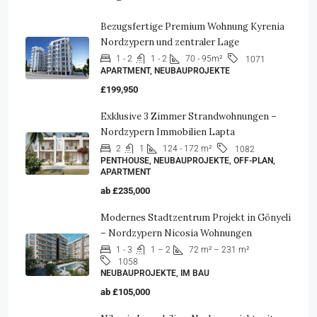
Bezugsfertige Premium Wohnung Kyrenia
Nordzypern und zentraler Lage
1 - 2
1 - 2
70 - 95m²
1071
APARTMENT, NEUBAUPROJEKTE
£199,950
Exklusive 3 Zimmer Strandwohnungen –
Nordzypern Immobilien Lapta
2
1
124 - 172 m²
1082
PENTHOUSE, NEUBAUPROJEKTE, OFF-PLAN,
APARTMENT
ab
£235,000
Modernes Stadtzentrum Projekt in Gönyeli
– Nordzypern Nicosia Wohnungen
1 - 3
1 – 2
72 m² – 231 m²
1058
NEUBAUPROJEKTE, IM BAU
ab
£105,000