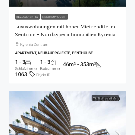
BEZUGSFERTIG
NEUBAUPROJEKT
Luxuswohnungen mit hoher Mietrendite im
Zentrum – Nordzypern Immobilien Kyrenia
Kyrenia Zentrum
APARTMENT, NEUBAUPROJEKTE, PENTHOUSE
1 - 3
1 - 3
46m² - 353m²
Schlafzimmer
Badezimmer
1063
Objekt-ID
NEUBAUPROJEKT
ab
£470,000