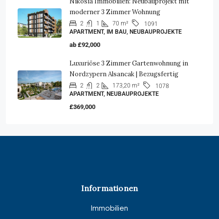
Nikosia Immobilien: Neubauprojekt mit
moderner 3 Zimmer Wohnung
2
1
70 m²
1091
APARTMENT, IM BAU, NEUBAUPROJEKTE
ab
£92,000
Luxuriöse 3 Zimmer Gartenwohnung in
Nordzypern Alsancak | Bezugsfertig
2
2
173,20 m²
1078
APARTMENT, NEUBAUPROJEKTE
£369,000
Informationen
Immobilien