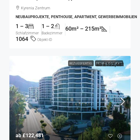
Kyrenia Zentrum
NEUBAUPROJEKTE, PENTHOUSE, APARTMENT, GEWERBEIMMOBILIEN
1 – 3
1 – 2
60m² – 215m²
Schlafzimmer
Badezimmer
1064
Objekt-ID
BEZUGSFERTIG
NEUBAUPROJEKT
ab
£122,481
ab
£122,481