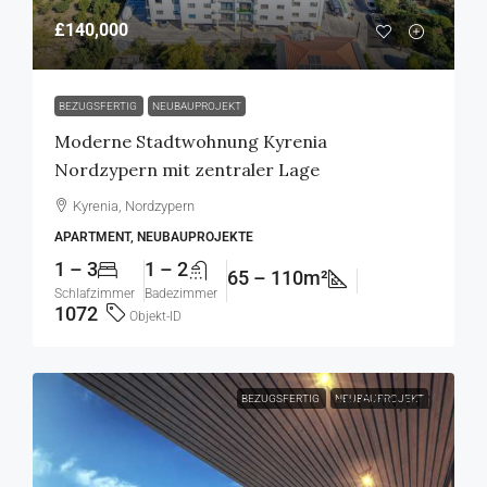
£140,000
BEZUGSFERTIG
NEUBAUPROJEKT
Moderne Stadtwohnung Kyrenia
Nordzypern mit zentraler Lage
Kyrenia, Nordzypern
APARTMENT, NEUBAUPROJEKTE
1 – 3
1 – 2
65 – 110m²
Schlafzimmer
Badezimmer
1072
Objekt-ID
BEZUGSFERTIG
NEUBAUPROJEKT
ab
£400,000