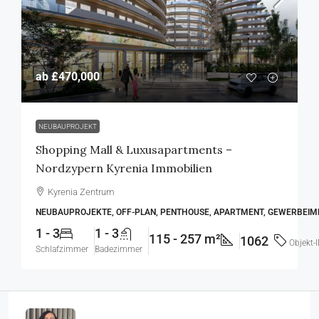
ab
£470,000
NEUBAUPROJEKT
Shopping Mall & Luxusapartments –
Nordzypern Kyrenia Immobilien
Kyrenia Zentrum
NEUBAUPROJEKTE, OFF-PLAN, PENTHOUSE, APARTMENT, GEWERBEIM
1 - 3
1 - 3
115 - 257 m²
1062
Objekt-
Schlafzimmer
Badezimmer