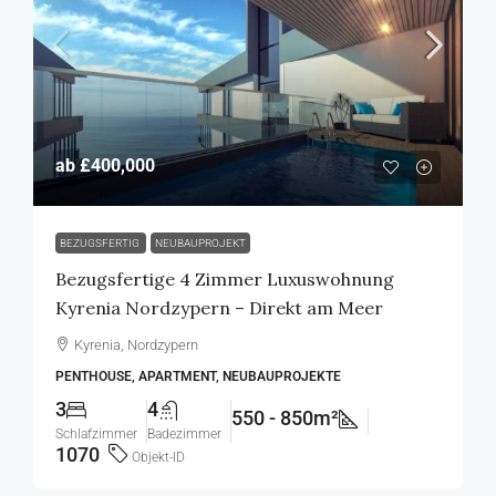
ab
£400,000
BEZUGSFERTIG
NEUBAUPROJEKT
Bezugsfertige 4 Zimmer Luxuswohnung
Kyrenia Nordzypern – Direkt am Meer
Kyrenia, Nordzypern
PENTHOUSE, APARTMENT, NEUBAUPROJEKTE
3
4
550 - 850m²
Schlafzimmer
Badezimmer
1070
Objekt-ID