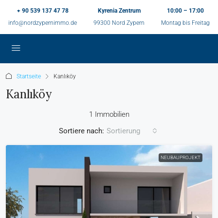
+ 90 539 137 47 78
Kyrenia Zentrum
10:00 – 17:00
info@nordzypernimmo.de
99300 Nord Zypern
Montag bis Freitag
Startseite
Kanlıköy
Kanlıköy
1 Immobilien
Sortiere nach:
Sortierung
NEUBAUPROJEKT