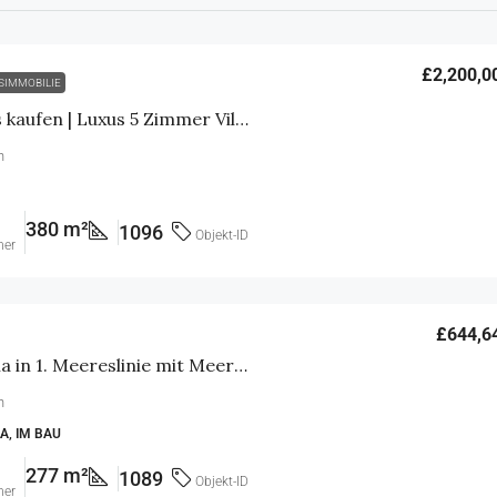
£2,200,0
SIMMOBILIE
Nordzypern Haus kaufen | Luxus 5 Zimmer Villa in 1. Meereslinie mit Meerblick
n
380 m²
1096
Objekt-ID
mer
£644,6
4 Zimmer Golf Villa in 1. Meereslinie mit Meerblick – Immobilien auf Nordzypern
n
A, IM BAU
277 m²
1089
Objekt-ID
mer