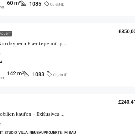
60 m²
1085
Objekt-ID
mer
£350,0
ROJEKT
Moderne Villa in Nordzypern Esentepe mit privatem Pool
n
LA
142 m²
1083
Objekt-ID
mer
£240.4
Nordzypern Immobilien kaufen – Exklusives Golf Projekt in Esentepe
n
, STUDIO, VILLA, NEUBAUPROJEKTE, IM BAU