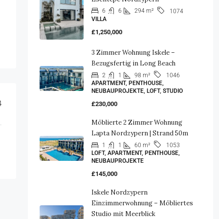
6
6
294 m²
1074
VILLA
£1,250,000
3 Zimmer Wohnung Iskele –
Bezugsfertig in Long Beach
2
1
98 m²
1046
APARTMENT, PENTHOUSE,
NEUBAUPROJEKTE, LOFT, STUDIO
4
£230,000
Möblierte 2 Zimmer Wohnung
Lapta Nordzypern | Strand 50m
1
1
60 m²
1053
LOFT, APARTMENT, PENTHOUSE,
NEUBAUPROJEKTE
£145,000
Iskele Nordzypern
Einzimmerwohnung – Möbliertes
Studio mit Meerblick