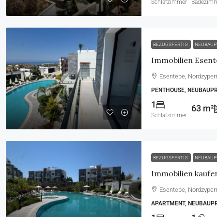
Schlafzimmer
Badezim
BEZUGSFERTIG
NEUBAUP
Esentepe, Nordzyper
PENTHOUSE, NEUBAUP
1
63 m²
Schlafzimmer
BEZUGSFERTIG
NEUBAUP
Esentepe, Nordzyper
APARTMENT, NEUBAUP