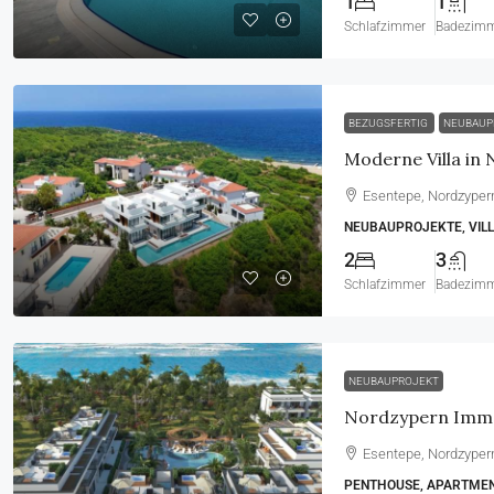
1
1
Schlafzimmer
Badezim
BEZUGSFERTIG
NEUBAUP
Esentepe, Nordzyper
NEUBAUPROJEKTE, VIL
2
3
Schlafzimmer
Badezim
NEUBAUPROJEKT
Esentepe, Nordzyper
PENTHOUSE, APARTMENT