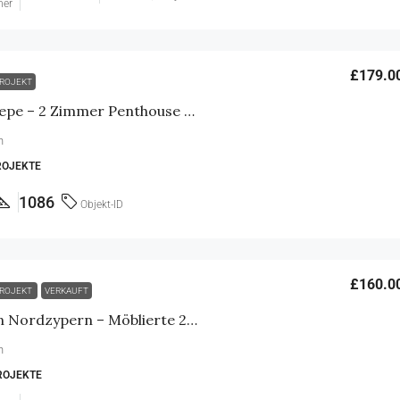
mer
£179.0
ROJEKT
Immobilien Esentepe – 2 Zimmer Penthouse mit Meerblick & Dachterrasse
n
ROJEKTE
1086
Objekt-ID
£160.0
ROJEKT
VERKAUFT
Immobilien kaufen Nordzypern – Möblierte 2 Zimmer Wohnung mit Garten
n
ROJEKTE