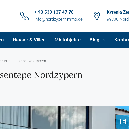
+ 90 539 137 47 78
Kyrenia Ze
info@nordzypernimmo.de
99300 Nord
en
Häuser & Villen
Mietobjekte
Blog
Konta
r Villa Esentepe Nordzypern
 Esentepe Nordzypern