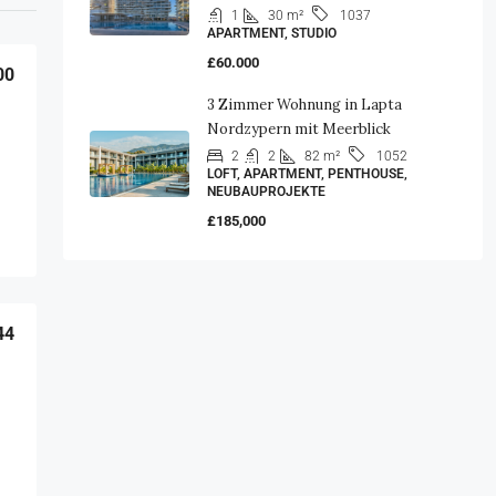
1
30 m²
1037
APARTMENT, STUDIO
£60.000
00
3 Zimmer Wohnung in Lapta
Nordzypern mit Meerblick
2
2
82 m²
1052
LOFT, APARTMENT, PENTHOUSE,
NEUBAUPROJEKTE
£185,000
44