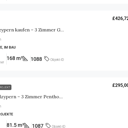
£426,7
Immobilien Nordzypern kaufen – 3 Zimmer Golf Villa in 1. Meereslinie mit Meerblick
n
E, IM BAU
168 m²
1088
Objekt-ID
mer
£295,0
ROJEKT
Haus kaufen Nordzypern – 3 Zimmer Penthouse mit Meerblick & Dachterrasse
n
ROJEKTE
81.5 m²
1087
Objekt-ID