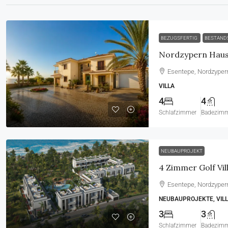
BEZUGSFERTIG
BESTAND
Esentepe, Nordzyper
VILLA
4
4
Schlafzimmer
Badezim
NEUBAUPROJEKT
Esentepe, Nordzyper
NEUBAUPROJEKTE, VILL
3
3
Schlafzimmer
Badezim