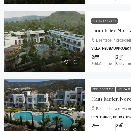
NEUBAUPROJEKT
Esentepe, Nordzyper
VILLA, NEUBAUPROJEKT
2
2
Schlafzimmer
Badezim
BEZUGSFERTIG
NEUBAUP
Esentepe, Nordzyper
PENTHOUSE, NEUBAUP
2
2