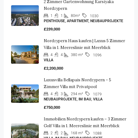
2 Zimmer Gartenwohnung Karsiyaka
Nordzypern
1
1
80m²
1030
PENTHOUSE, APARTMENT, NEUBAUPROJEKTE
£239,000
Nordzypern Haus kaufen | Luxus 5 Zimmer
Villa in 1. Meereslinie mit Meerblick
4
4
380 m²
1096
VILLA
£2,200,000
Luxusvilla Bellapais Nordzypern – 5
Zimmer Villa mit Privatpool
4
3
294 m²
1079
NEUBAUPROJEKTE, IM BAU, VILLA
£750,000
Immobilien Nordzypern kaufen – 3 Zimmer
Golf Villa in 1. Meereslinie mit Meerblick
2
2
168 m²
1088