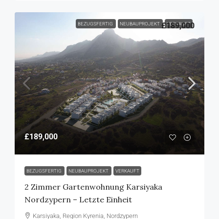
BEZUGSFERTIG
NEUBAUPROJEKT
£189,000
VERKAUFT
£189,000
BEZUGSFERTIG
NEUBAUPROJEKT
VERKAUFT
2 Zimmer Gartenwohnung Karsiyaka
Nordzypern – Letzte Einheit
Karsiyaka, Region Kyrenia, Nordzypern