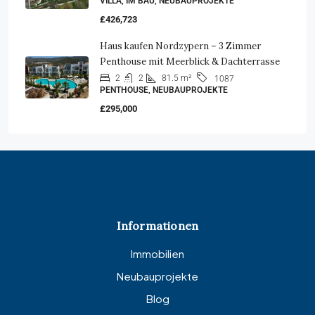
VILLA, IM BAU, NEUBAUPROJEKTE
£426,723
Haus kaufen Nordzypern – 3 Zimmer
Penthouse mit Meerblick & Dachterrasse
2
2
81.5 m²
1087
PENTHOUSE, NEUBAUPROJEKTE
£295,000
Informationen
Immobilien
Neubauprojekte
Blog