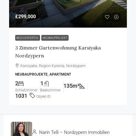
£299,000
BEZUGSFERTIG
NEUBAUPROJEKT
3 Zimmer Gartenwohnung Karsiyaka
Nordzypern
Karsiyaka, Region Kyrenia, Nordzypern
NEUBAUPROJEKTE, APARTMENT
2
1
135m²
Schlafzimmer
Badezimmer
1031
Objekt-ID
Narin Telli – Nordzypern Immobilien