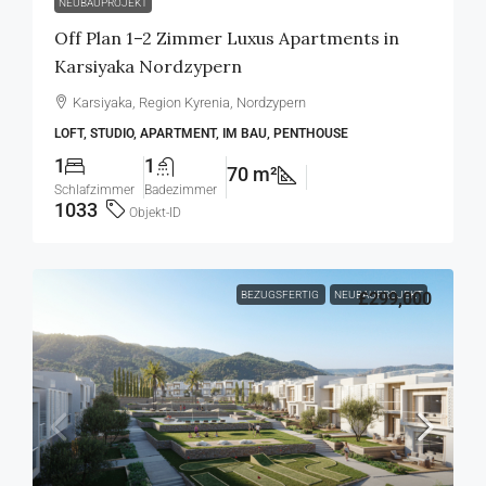
NEUBAUPROJEKT
Off Plan 1–2 Zimmer Luxus Apartments in
Karsiyaka Nordzypern
Karsiyaka, Region Kyrenia, Nordzypern
LOFT, STUDIO, APARTMENT, IM BAU, PENTHOUSE
1
1
70 m²
Schlafzimmer
Badezimmer
1033
Objekt-ID
BEZUGSFERTIG
NEUBAUPROJEKT
£299,000