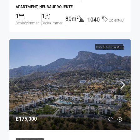
APARTMENT, NEUBAUPROJEKTE
1
1
80m²
1040
Objekt-ID
Schlafzimmer
Badezimmer
NEUBAUPROJEKT
£175,000
£175,000