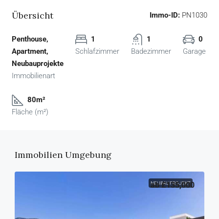
Übersicht
Immo-ID:
PN1030
Penthouse,
1
1
0
Apartment,
Schlafzimmer
Badezimmer
Garage
Neubauprojekte
Immobilienart
80m²
Fläche (m²)
Immobilien Umgebung
NEUBAUPROJEKT
ab
£135,000