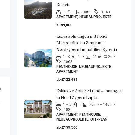
Einheit
1
1
80m²
1040
APARTMENT, NEUBAUPROJEKTE
£189,000
Luxuswohnungen mit hoher
Mietrendite im Zentrum –
Nordzypern Immobilien Kyrenia
1 - 3
1 - 3
46m² - 353m²
1063
PENTHOUSE, NEUBAUPROJEKTE,
APARTMENT
ab
£122,481
0
Exklusive 2 bis 3 Strandwohnungen
in Nord Zypern Lapta
1 – 2
1
79 m² – 146 m²
1081
APARTMENT, PENTHOUSE,
NEUBAUPROJEKTE, OFF-PLAN
ab
£159,500