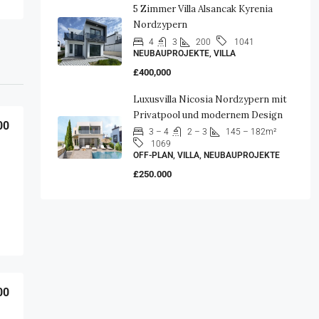
5 Zimmer Villa Alsancak Kyrenia
Nordzypern
4
3
200
1041
NEUBAUPROJEKTE, VILLA
£400,000
Luxusvilla Nicosia Nordzypern mit
Privatpool und modernem Design
00
3 – 4
2 – 3
145 – 182m²
1069
OFF-PLAN, VILLA, NEUBAUPROJEKTE
£250.000
00