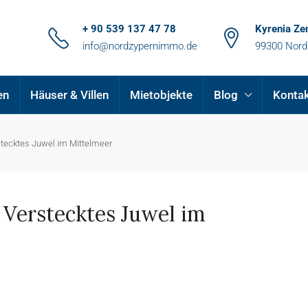
+ 90 539 137 47 78
Kyrenia Ze
info@nordzypernimmo.de
99300 Nord
en
Häuser & Villen
Mietobjekte
Blog
Konta
stecktes Juwel im Mittelmeer
 Verstecktes Juwel im