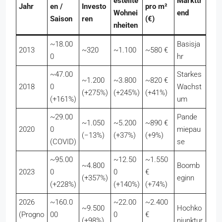
estellte
Markttr
Jahr
en /
Investo
pro m²
Wohnei
end
Saison
ren
(€)
nheiten
~18.00
Basisja
2013
~320
~1.100
~580 €
0
hr
~47.00
Starkes
~1.200
~3.800
~820 €
2018
0
Wachst
(+275%)
(+245%)
(+41%)
(+161%)
um
~29.00
Pande
~1.050
~5.200
~890 €
2020
0
miepau
(−13%)
(+37%)
(+9%)
(COVID)
se
~95.00
~12.50
~1.550
~4.800
Boomb
2023
0
0
€
(+357%)
eginn
(+228%)
(+140%)
(+74%)
2026
~160.0
~22.00
~2.400
~9.500
Hochko
(Progno
00
0
€
(+98%)
njunktur