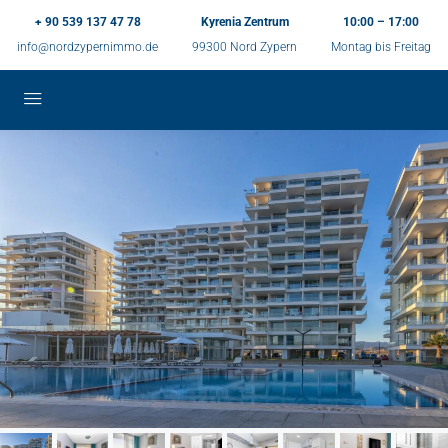
+ 90 539 137 47 78
Kyrenia Zentrum
10:00 – 17:00
info@nordzypernimmo.de
99300 Nord Zypern
Montag bis Freitag