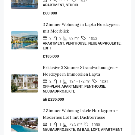
1
30 m²
1037
APARTMENT, STUDIO
£60.000
3 Zimmer Wohnung in Lapta Nordzypern
mit Meerblick
2
2
82 m²
1052
APARTMENT, PENTHOUSE, NEUBAUPROJEKTE,
LOFT
£185,000
Exklusive 3 Zimmer Strandwohnungen –
Nordzypern Immobilien Lapta
2
1
124 - 172 m²
1082
OFF-PLAN, APARTMENT, PENTHOUSE,
NEUBAUPROJEKTE
ab
£235,000
2 Zimmer Wohnung Iskele Nordzypern –
Modernes Loft mit Dachterrasse
1
1
73,5 m²
1050
NEUBAUPROJEKTE, IM BAU, LOFT, APARTMENT