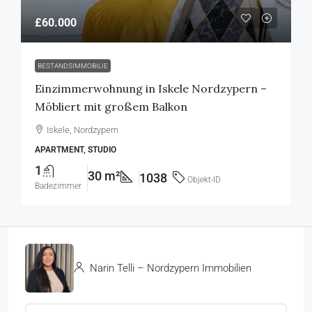
£60.000
BESTANDSIMMOBILIE
Einzimmerwohnung in Iskele Nordzypern –
Möbliert mit großem Balkon
Iskele, Nordzypern
APARTMENT, STUDIO
1
30 m²
1038
Objekt-ID
Badezimmer
Narin Telli – Nordzypern Immobilien